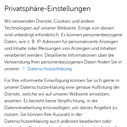
Privatsphäre-Einstellungen
Menü
Wir verwenden Dienste, Cookies und andere
Das Mu­se­um
Technologien auf unserer Webseite. Einige von diesen
sind unbedingt erforderlich. Es können personenbezogene
Daten, wie z. B. IP-Adressen für personalisierte Anzeigen
und Inhalte oder Messungen von Anzeigen und Inhalten
Nachrichten
Ihr Be­such
verarbeitet werden. Detaillierte Informationen über die
Verwendung Ihrer personenbezogenen Daten finden Sie in
unserer
Datenschutzerklärung
.
Öff­
Füh­
Kin­
Davor
Für Ihre informierte Einwilligung können Sie sich gerne in
nung
run­
der­ge­
& da­
unserer Datenschutzerklärung eine genaue Auflistung der
s­zei­
gen
burts­
nach
Dienste, welche wir auf unserer Webseite einsetzen,
ten &
tag
ansehen. Es besteht keine Verpflichtung, in die
... für
Erweiterte Suche
Prei­se
Datenverarbeitung einzuwilligen, um dieses Angebot zu
Schul­
nutzen. Sie können Ihre Auswahl in der
klas­sen
Mu­se­
Datenschutzerklärung auch jederzeit bearbeiten oder
An­rei­
ums­
Diens­tag, 20. Mai 2025
... für