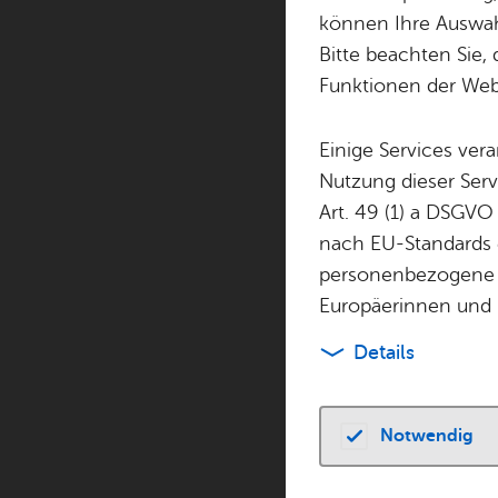
können Ihre Auswahl
- Alle Ka
Bitte beachten Sie, 
Funktionen der Webs
Einige Services ver
Mon­tag, 08. Juni
Nutzung dieser Serv
Schul­mu­se­um
Art. 49 (1) a DSGVO
Wir öff­nen un­
nach EU-Standards e
Es gibt Orte in Fr
personenbezogene 
Gar­ten des Schu
Europäerinnen und 
schat­tig lädt e
Details
Don­ners­tag, 28. 
Notwendig
Schul­mu­se­um