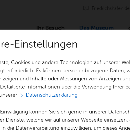
Fried­richs­ha­fen.de
Ihr Be­such
Das Mu­se­um
äre-Einstellungen
ste, Cookies und andere Technologien auf unserer Web
gt erforderlich. Es können personenbezogene Daten, wi
 Anzeigen und Inhalte oder Messungen von Anzeigen un
Kin­der­ge­burts­tag
Davor & da­n
 Detaillierte Informationen über die Verwendung Ihre
 unserer
Datenschutzerklärung
.
Nachrichten
Mu­se­ums­shop
e Einwilligung können Sie sich gerne in unserer Datensc
Haus­ord­nung
er Dienste, welche wir auf unserer Webseite einsetzen,
, in die Datenverarbeitung einzuwilligen, um dieses Ang