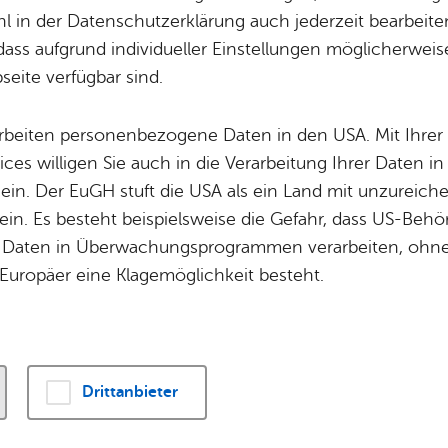
 in der Datenschutzerklärung auch jederzeit bearbeite
­te­go­ri­en -
Erweitert
dass aufgrund individueller Einstellungen möglicherweise
eite verfügbar sind.
arbeiten personenbezogene Daten in den USA. Mit Ihrer 
 2026
ices willigen Sie auch in die Verarbeitung Ihrer Daten 
 ein. Der EuGH stuft die USA als ein Land mit unzurei
se­ren Gar­ten für lau­schi­ge Pau­sen
in. Es besteht beispielsweise die Gefahr, dass US-Beh
ied­richs­ha­fen, die mit einer be­son­de­ren At­mo­sphä­re fas
Daten in Überwachungsprogrammen verarbeiten, ohne 
l­mu­se­ums am Ende der Ufer­pro­me­na­de ist so einer. La
Europäer eine Klagemöglichkeit besteht.
r dazu ein, eine Pause zu ma­chen und zu ent­span­nen.
Mai 2026
Drittanbieter