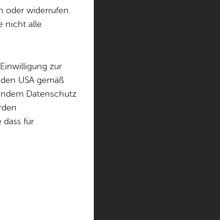
n oder widerrufen.
e Suche
 nicht alle
Einwilligung zur
in den USA gemäß
chendem Datenschutz
örden
­zi­nie­ren. Der
dass für
u­schig und