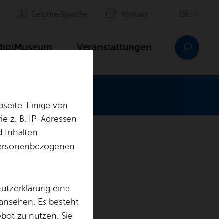
Leich­te Spra­che
Kon­takt
digi­Mu­se­um
Ver­an­stal­tun­gen
seite. Einige von
e z. B. IP-Adressen
d Inhalten
ach
r personenbezogenen
hutzerklärung eine
 ansehen. Es besteht
ebot zu nutzen. Sie