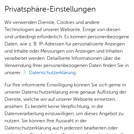
Privatsphäre-Einstellungen
Menü
Wir verwenden Dienste, Cookies und andere
Start­sei­te
Technologien auf unserer Webseite. Einige von diesen
sind unbedingt erforderlich. Es können personenbezogene
Daten, wie z. B. IP-Adressen für personalisierte Anzeigen
und Inhalte oder Messungen von Anzeigen und Inhalten
Ihr Be­such
Vor­le­sen
verarbeitet werden. Detaillierte Informationen über die
Verwendung Ihrer personenbezogenen Daten finden Sie in
Ver­an­stal­tun­gen
unserer
Datenschutzerklärung
.
Öff­
Füh­
Kin­
Davor
Für Ihre informierte Einwilligung können Sie sich gerne in
Zur Lis­ten­an­sicht aller Ter­mi­ne
nung
run­
der­ge­
& da­
unserer Datenschutzerklärung eine genaue Auflistung der
s­zei­
gen
burts­
nach
Dienste, welche wir auf unserer Webseite einsetzen,
ten &
tag
ansehen. Es besteht keine Verpflichtung, in die
... für
Prei­se
Datenverarbeitung einzuwilligen, um dieses Angebot zu
Schul­
nutzen. Sie können Ihre Auswahl in der
klas­sen
Mu­se­
Datenschutzerklärung auch jederzeit bearbeiten oder
An­rei­
ums­
... für