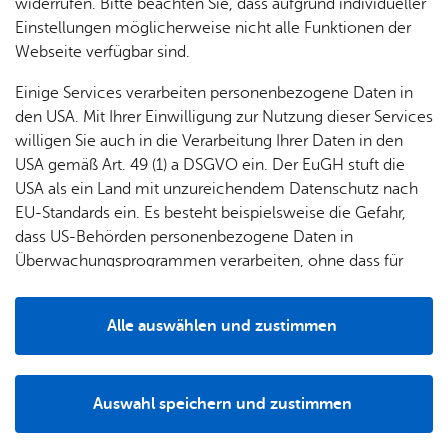
widerrufen. Bitte beachten Sie, dass aufgrund individueller
se &
shop
Kin­der­
Einstellungen möglicherweise nicht alle Funktionen der
Par­ken
gär­ten
Webseite verfügbar sind.
Erweiterte Suche
Haus­
... für
Einige Services verarbeiten personenbezogene Daten in
ord­
Grup­
den USA. Mit Ihrer Einwilligung zur Nutzung dieser Services
nung
pen
willigen Sie auch in die Verarbeitung Ihrer Daten in den
Ver­an­stal­tungs­lis­te dru­cken
Fil­ter lö­schen
Of­fe­ne
USA gemäß Art. 49 (1) a DSGVO ein. Der EuGH stuft die
Füh­
USA als ein Land mit unzureichendem Datenschutz nach
Sonn­tag, 09. Au­gust 2026
, 13:30 Uhr
–
14:00 Uhr
, Schul­mu­se­um
run­gen
EU-Standards ein. Es besteht beispielsweise die Gefahr,
Of­fe­ne Sonn­tags­füh­rung im Schul­mu­se­um
dass US-Behörden personenbezogene Daten in
Überwachungsprogrammen verarbeiten, ohne dass für
Sonn­tag, 09. Au­gust 2026
, 14:30 Uhr
–
15:00 Uhr
, Schul­mu­se­um
Europäerinnen und Europäer eine Klagemöglichkeit
Of­fe­ne Sonn­tags­füh­rung im Schul­mu­se­um II
besteht.
Alle auswählen und zustimmen
Diens­tag, 11. Au­gust 2026
, 15:00 Uhr
–
15:45 Uhr
, Schul­mu­se­um
Details
Ku­ra­to­rin­nen­füh­rung: "Ju­gend un­term Ha­ken­
kreuz"
Auswahl speichern und zustimmen
Notwendig
Drittanbieter
Don­ners­tag, 13. Au­gust 2026
, 13:30 Uhr
–
14:00 Uhr
, Schul­mu­se­