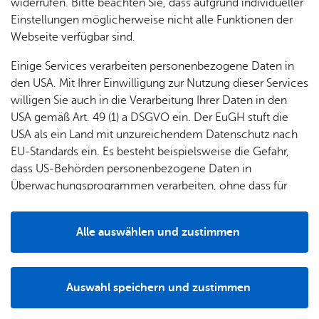
widerrufen. Bitte beachten Sie, dass aufgrund individueller
se &
shop
Kon­takt­for­mu­lar
Kin­der­
Einstellungen möglicherweise nicht alle Funktionen der
Par­ken
gär­ten
Webseite verfügbar sind.
Wei­te­re Infos
Haus­
... für
Einige Services verarbeiten personenbezogene Daten in
ord­
Grup­
Da­ten­schutz
den USA. Mit Ihrer Einwilligung zur Nutzung dieser Services
nung
pen
Im­pres­sum
willigen Sie auch in die Verarbeitung Ihrer Daten in den
Of­fe­ne
USA gemäß Art. 49 (1) a DSGVO ein. Der EuGH stuft die
Bar­rie­re­frei­heit
Füh­
USA als ein Land mit unzureichendem Datenschutz nach
run­gen
EU-Standards ein. Es besteht beispielsweise die Gefahr,
The­men
dass US-Behörden personenbezogene Daten in
Überwachungsprogrammen verarbeiten, ohne dass für
Ihr Be­such
Europäerinnen und Europäer eine Klagemöglichkeit
Das Mu­se­um
besteht.
digi­Mu­se­um
Alle auswählen und zustimmen
Details
Ver­an­stal­tun­gen
Auswahl speichern und zustimmen
Notwendig
Drittanbieter
So­ci­al Media