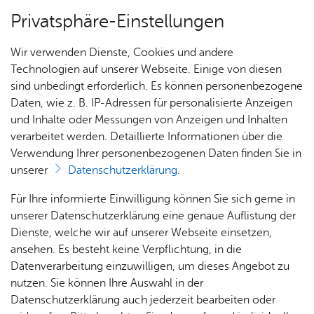
Privatsphäre-Einstellungen
Menü
Wir verwenden Dienste, Cookies und andere
Ver­an­stal­tun­gen
Technologien auf unserer Webseite. Einige von diesen
sind unbedingt erforderlich. Es können personenbezogene
Oops, an error oc­cur­red! Re­quest: c30290e46e471
Daten, wie z. B. IP-Adressen für personalisierte Anzeigen
und Inhalte oder Messungen von Anzeigen und Inhalten
Ihr Be­such
verarbeitet werden. Detaillierte Informationen über die
Verwendung Ihrer personenbezogenen Daten finden Sie in
unserer
Datenschutzerklärung
.
Ihr Kon­takt zu uns
Öff­
Füh­
Kin­
Davor
Für Ihre informierte Einwilligung können Sie sich gerne in
nung
run­
der­ge­
& da­
Dr. Frie­de­ri­ke Lutz, Mu­se­ums­lei­tung
unserer Datenschutzerklärung eine genaue Auflistung der
s­zei­
gen
burts­
nach
Schul­mu­se­um Fried­richs­ha­fen
Dienste, welche wir auf unserer Webseite einsetzen,
ten &
tag
Fried­rich­stra­ße 14
ansehen. Es besteht keine Verpflichtung, in die
... für
Prei­se
88045 Fried­richs­ha­fen
Datenverarbeitung einzuwilligen, um dieses Angebot zu
Schul­
Tel. +49 7541 203-55600 (Ver­wal­tung)
nutzen. Sie können Ihre Auswahl in der
klas­sen
Mu­se­
Tel. +49 7541 203-55610 (Kasse und Füh­run­gen)
Datenschutzerklärung auch jederzeit bearbeiten oder
An­rei­
ums­
... für