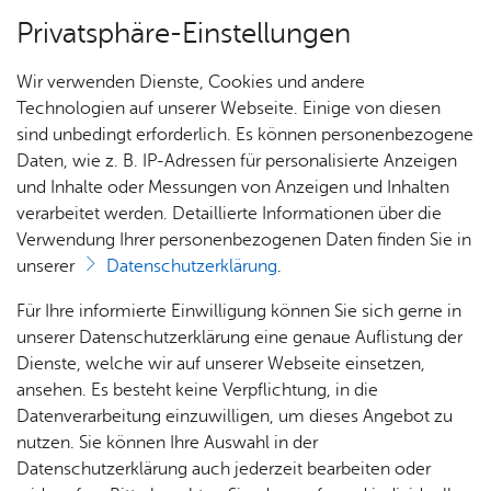
Privatsphäre-Einstellungen
Menü
Wir verwenden Dienste, Cookies und andere
Füh­run­gen
Technologien auf unserer Webseite. Einige von diesen
sind unbedingt erforderlich. Es können personenbezogene
Daten, wie z. B. IP-Adressen für personalisierte Anzeigen
und Inhalte oder Messungen von Anzeigen und Inhalten
Ihr Be­such
Vor­le­sen
verarbeitet werden. Detaillierte Informationen über die
Verwendung Ihrer personenbezogenen Daten finden Sie in
Of­fe­ne Sonn­tags- & Fe­ri­en­
unserer
Datenschutzerklärung
.
füh­run­gen
Öff­
Füh­
Kin­
Davor
Für Ihre informierte Einwilligung können Sie sich gerne in
nung
run­
der­ge­
& da­
unserer Datenschutzerklärung eine genaue Auflistung der
s­zei­
gen
burts­
nach
Lust, mal wieder so richtig zu staunen? Erleben
Dienste, welche wir auf unserer Webseite einsetzen,
ten &
tag
ansehen. Es besteht keine Verpflichtung, in die
Sie bei uns, wie Schulgeschichte lebendig wird.
... für
Prei­se
Datenverarbeitung einzuwilligen, um dieses Angebot zu
Schul­
nutzen. Sie können Ihre Auswahl in der
klas­sen
Mu­se­
Datenschutzerklärung auch jederzeit bearbeiten oder
An­rei­
ums­
... für