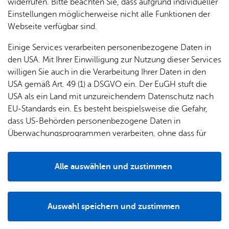
widerrufen. Bitte beachten Sie, dass aufgrund individueller
se &
shop
Kin­der­
Einstellungen möglicherweise nicht alle Funktionen der
Par­ken
gär­ten
Webseite verfügbar sind.
Haus­
... für
Einige Services verarbeiten personenbezogene Daten in
ord­
Grup­
den USA. Mit Ihrer Einwilligung zur Nutzung dieser Services
nung
pen
willigen Sie auch in die Verarbeitung Ihrer Daten in den
Of­fe­ne
USA gemäß Art. 49 (1) a DSGVO ein. Der EuGH stuft die
Füh­
USA als ein Land mit unzureichendem Datenschutz nach
run­gen
EU-Standards ein. Es besteht beispielsweise die Gefahr,
dass US-Behörden personenbezogene Daten in
Überwachungsprogrammen verarbeiten, ohne dass für
Europäerinnen und Europäer eine Klagemöglichkeit
besteht.
Alle auswählen und zustimmen
Details
Die offenen Führungen dauern 30 Minuten und sind im
Auswahl speichern und zustimmen
Notwendig
Drittanbieter
Museumseintritt enthalten. Sie finden jeden zweiten und
vierten Sonntag im Monat sowie in allen Schulferien (BRD)